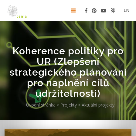
EN
Koherence politiky pro
UR (Zlepšení
strategického plánování
pro naplnění cílů
udržitelnosti)
Úvodní stránka
>
Projekty
>
Aktuální projekty