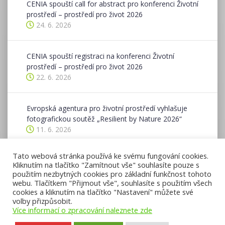
CENIA spouští call for abstract pro konferenci Životní
prostředí – prostředí pro život 2026
24. 6. 2026
CENIA spouští registraci na konferenci Životní
prostředí – prostředí pro život 2026
22. 6. 2026
Evropská agentura pro životní prostředí vyhlašuje
fotografickou soutěž „Resilient by Nature 2026“
11. 6. 2026
Tato webová stránka používá ke svému fungování cookies.
Ohlédnutí se za ukončeným ohlašovacím obdobím v
Kliknutím na tlačítko "Zamítnout vše" souhlasíte pouze s
ISPOP v roce 2026
použitím nezbytných cookies pro základní funkčnost tohoto
8. 6. 2026
webu. Tlačítkem "Přijmout vše", souhlasíte s použitím všech
cookies a kliknutím na tlačítko "Nastavení" můžete své
volby přizpůsobit.
Více informací o zpracování naleznete zde