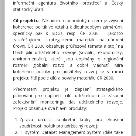
informační agentura životního prostředí a Český
statistický úřad.
Cíl projektu:
Základním dlouhodobým cílem je zvýšení
koherence politik ve vztahu k dlouhodobým záměrům,
specificky pak k SDGs, resp. ČR 2030 – jakožto
zastřešujícímu strategickému materiálu na národní
úrovni. ČR 2030 obsahuje průřezová témata a stojí na
třech pilíř udržitelného rozvoje (sociální, ekonomický,
environmentální), které jsou doplněny o regionální
rozměr, globální rozvoj a dobré vládnutí. Míra
koherence politiky pro udržitelný rozvoj se v rámci
projektu řídí podle cílů a povahy materiálu ČR 2030.
Předmětem projektu je zlepšení strategického
plánování pro naplnění cílů udržitelnosti a zásadní
zefektivnění monitoringu dat udržitelného rozvoje.
Projekt obsahuje dva hlavní produkty:
Zprávu určující konkrétní kroky pro zlepšení
soudržnosti politik pro udržitelný rozvoj;
IT systém Dataset Management System (dále také