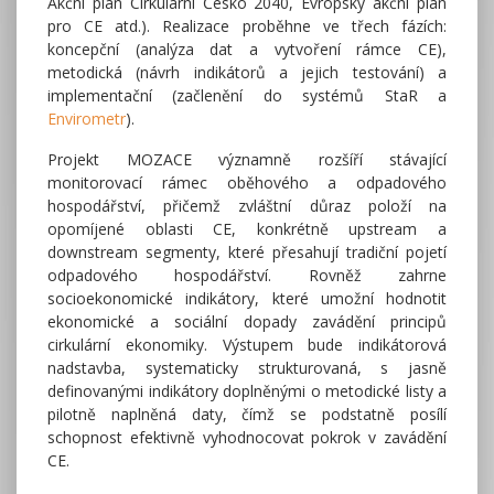
Akční plán Cirkulární Česko 2040, Evropský akční plán
pro CE atd.). Realizace proběhne ve třech fázích:
koncepční (analýza dat a vytvoření rámce CE),
metodická (návrh indikátorů a jejich testování) a
implementační (začlenění do systémů StaR a
Envirometr
).
Projekt MOZACE významně rozšíří stávající
monitorovací rámec oběhového a odpadového
hospodářství, přičemž zvláštní důraz položí na
opomíjené oblasti CE, konkrétně upstream a
downstream segmenty, které přesahují tradiční pojetí
odpadového hospodářství. Rovněž zahrne
socioekonomické indikátory, které umožní hodnotit
ekonomické a sociální dopady zavádění principů
cirkulární ekonomiky. Výstupem bude indikátorová
nadstavba, systematicky strukturovaná, s jasně
definovanými indikátory doplněnými o metodické listy a
pilotně naplněná daty, čímž se podstatně posílí
schopnost efektivně vyhodnocovat pokrok v zavádění
CE.