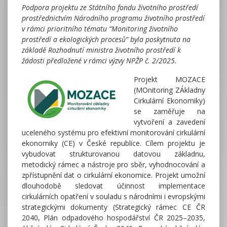
Podpora projektu ze Státního fondu životního prostředí
prostřednictvím Národního programu životního prostředí
v rámci prioritního tématu “Monitoring životního
prostředí a ekologických procesů” byla poskytnuta na
základě Rozhodnutí ministra životního prostředí k
žádosti předložené v rámci výzvy NPŽP č. 2/2025.
Projekt MOZACE
(MOnitoring ZÁkladny
Cirkulární Ekonomiky)
se zaměřuje na
vytvoření a zavedení
uceleného systému pro efektivní monitorování cirkulární
ekonomiky (CE) v České republice. Cílem projektu je
vybudovat strukturovanou datovou základnu,
metodický rámec a nástroje pro sběr, vyhodnocování a
zpřístupnění dat o cirkulární ekonomice. Projekt umožní
dlouhodobě sledovat účinnost implementace
cirkulárních opatření v souladu s národními i evropskými
strategickými dokumenty (Strategický rámec CE ČR
2040, Plán odpadového hospodářství ČR 2025–2035,