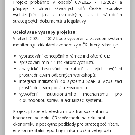
Projekt proběhne v období 07/2025 – 12/2027 a
přispěje k plnění závažných cílů České republiky
vycházejícím jak z evropských, tak i národních
strategických dokumentů a legislativy.
Očekávané výstupy projektu:
V letech 2025 – 2027 bude vytvořen a zaveden systém
monitoringu cirkulární ekonomiky v ČR, který zahrnuje:
vypracování koncepčního rámce indikátorů CE;
zpracování min. 14 indikátorových listů;
analytické testování indikátorů a jejich ověření
prostřednictvím odborných workshopů;
integraci indikátorů do systému StaR a vizualizaci
prostřednictvím portálu Envirometr;
vytvoření institucionálního mechanismu pro
dlouhodobou správu a aktualizaci systému.
Projekt přispěje k efektivnímu a transparentnímu
hodnocení pokroku ČR v přechodu na cirkulární
ekonomiku a poskytne podklady pro strategické řízení,
environmentální reporting i informování veřejnosti.