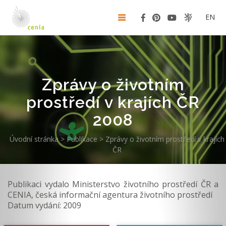
EN
Zprávy o životním
prostředí v krajích ČR
2008
Úvodní stránka
>
Publikace
>
Zprávy o životním prostředí v krajích
ČR
Publikaci vydalo Ministerstvo životního prostředí ČR a
CENIA, česká informační agentura životního prostředí
Datum vydání: 2009