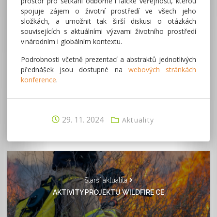
prostor pro setkání odborné i laické veřejnosti, kterou
spojuje zájem o životní prostředí ve všech jeho
složkách, a umožnit tak širší diskusi o otázkách
souvisejících s aktuálními výzvami životního prostředí
v národním i globálním kontextu.
Podrobnosti včetně prezentací a abstraktů jednotlivých
přednášek jsou dostupné na
webových stránkách
konference
.
29. 11. 2024
Aktuality
Starší aktualita
AKTIVITY PROJEKTU WILDFIRE CE