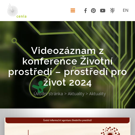
EN
Videozáznam z
konference Životní
prostředí – prostředí pro
život 2024
Úvodní stránka
>
Aktuality
>
Aktuality