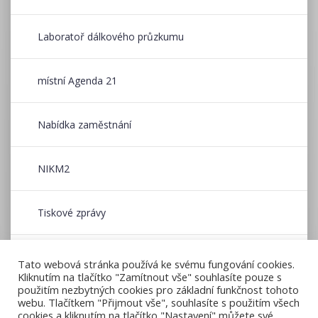
Laboratoř dálkového průzkumu
místní Agenda 21
Nabídka zaměstnání
NIKM2
Tiskové zprávy
Wildfire CE
Tato webová stránka používá ke svému fungování cookies.
Kliknutím na tlačítko "Zamítnout vše" souhlasíte pouze s
použitím nezbytných cookies pro základní funkčnost tohoto
Zpravodaj CENIA
webu. Tlačítkem "Přijmout vše", souhlasíte s použitím všech
cookies a kliknutím na tlačítko "Nastavení" můžete své