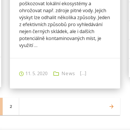
poškozovat lokální ekosystémy a
ohrožovat např. zdroje pitné vody. Jejich
výskyt lze odhalit několika způsoby. Jeden
z efektivních způsobů pro vyhledávání
nejen černých skládek, ale i dalších
potenciálně kontaminovaných míst, je
využití …
[…]
11. 5. 2020
News
ge
Page
2