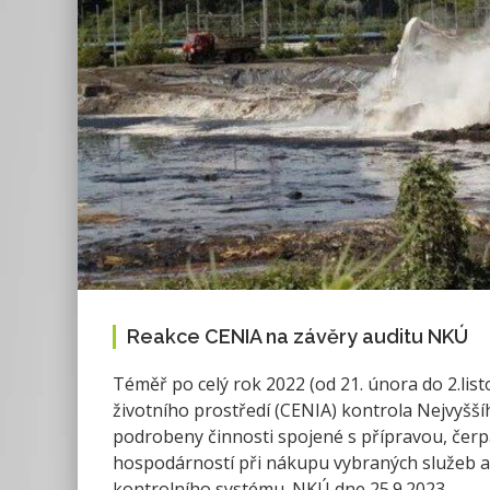
Reakce CENIA na závěry auditu NKÚ
Téměř po celý rok 2022 (od 21. února do 2.li
životního prostředí (CENIA) kontrola Nejvyšší
podrobeny činnosti spojené s přípravou, čerp
hospodárností při nákupu vybraných služeb a 
kontrolního systému. NKÚ dne 25.9.2023 …