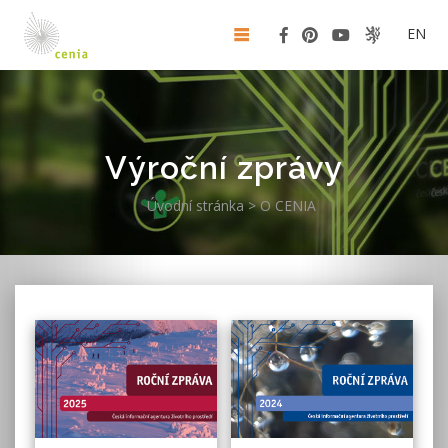
EN
Výroční zprávy
Úvodní stránka
>
O CENIA