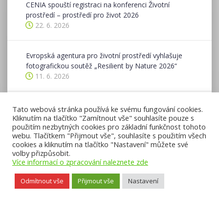
CENIA spouští registraci na konferenci Životní
prostředí – prostředí pro život 2026
22. 6. 2026
Evropská agentura pro životní prostředí vyhlašuje
fotografickou soutěž „Resilient by Nature 2026“
11. 6. 2026
Ohlédnutí se za ukončeným ohlašovacím obdobím v
Tato webová stránka používá ke svému fungování cookies.
ISPOP v roce 2026
Kliknutím na tlačítko "Zamítnout vše" souhlasíte pouze s
použitím nezbytných cookies pro základní funkčnost tohoto
8. 6. 2026
webu. Tlačítkem "Přijmout vše", souhlasíte s použitím všech
cookies a kliknutím na tlačítko "Nastavení" můžete své
volby přizpůsobit.
Více informací o zpracování naleznete zde
Odmítnout vše
Přijmout vše
Nastavení
Přístupnost webu
,
Licence k obsahu CC BY-NC-ND 3.0
,
Mapa webu
, ©