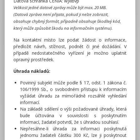
Datová schránka CENIA: wjxibvp
Velikost jedné datové zprávy může být max. 20 MB.
(Datová zpráva není přijata, pokud ji nelze zobrazit,
obsahuje chybný formát, případně obsahuje škodlivý kód,
který může způsobit škodu na informačním systému).
Na kontaktní místo lze podat žádost o informace,
předložit návrh, stížnost, podnět či jiné dožádání. V
případě nedostatečného vyřízení je možno uplatnit
opravný prostředek.
Úhrada nákladů:
Povinný subjekt může podle § 17, odst. 1 zákona č.
106/1999 Sb., o svobodném přístupu k informacím
vyžádat úhradu za mimořádně rozsáhlé vyhledání
informací.
Na základě sdělení o výši požadované úhrady, která
bude účtována v souvislosti s poskytnutím
informací, žadatel potvrdí, že s úhradou souhlasí.
Nepřesáhne-li úhrada za informaci poskytnutá
jednomu žadateli částku 300 Kč, lze ji poskytnout