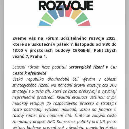
Zveme vás na Fórum udržitelného rozvoje 2025,
které se uskuteční v pátek 7. listopadu od 9:30 do
13:00 v prostorách budovy CERGE-EI, Politických
vězňů 7, Praha 1.
Letošní Fórum nese podtitul
Strategické řízení v ČR:
Cesta k efektivitě
Česká republika dlouhodobě čelí výzvám v oblasti
strategického řízení. Na národní úrovni existuje cca 300
strategií s 5 tisíci cíli, které se často překrývají a vytvářejí
nepřehledné prostředí. Kvalitní evaluace většinou chybí,
málokdy vstupují do rozpočtového procesu a strategie
často postrádají vyčíslení nákladů, vazbu na finance či
časový rámec pro naplnění cílů. Tímto se zabýval často
zmiňovaný projekt NPO Koherence politiky pro UR, jehož
výstupy budeme prezentovat v úvodním panelu letošního