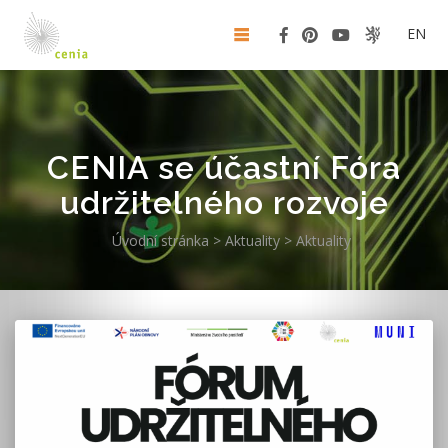
EN
CENIA se účastní Fóra
udržitelného rozvoje
Úvodní stránka
>
Aktuality
>
Aktuality