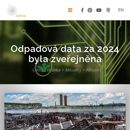
EN
Odpadová data za 2024
byla zveřejněna
Úvodní stránka
>
Aktuality
>
Aktuality