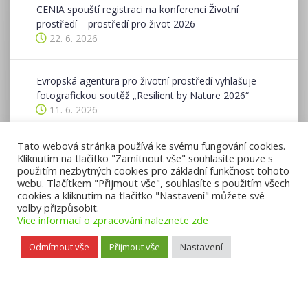
CENIA spouští registraci na konferenci Životní
prostředí – prostředí pro život 2026
22. 6. 2026
Evropská agentura pro životní prostředí vyhlašuje
fotografickou soutěž „Resilient by Nature 2026“
11. 6. 2026
Tato webová stránka používá ke svému fungování cookies.
Ohlédnutí se za ukončeným ohlašovacím obdobím v
Kliknutím na tlačítko "Zamítnout vše" souhlasíte pouze s
ISPOP v roce 2026
použitím nezbytných cookies pro základní funkčnost tohoto
8. 6. 2026
webu. Tlačítkem "Přijmout vše", souhlasíte s použitím všech
cookies a kliknutím na tlačítko "Nastavení" můžete své
volby přizpůsobit.
Více informací o zpracování naleznete zde
Odmítnout vše
Přijmout vše
Nastavení
Přístupnost webu
,
Licence k obsahu CC BY-NC-ND 3.0
,
Mapa webu
, ©