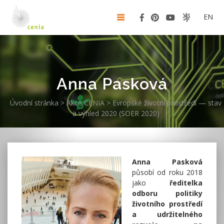
EN
Anna Pasková
Úvodní stránka
>
Akce CENIA
>
Evropské životní prostředí — stav
a výhled 2020 (SOER 2020)
Anna Pasková
působí od roku 2018
jako
ředitelka
odboru politiky
životního prostředí
a udržitelného