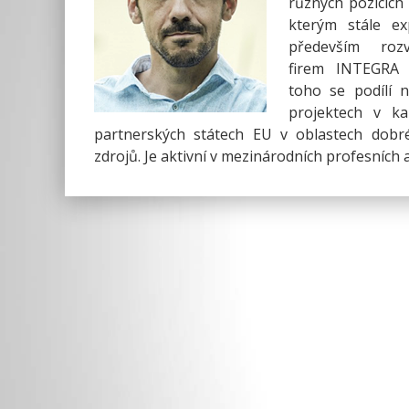
různých pozicích 
kterým stále ex
především rozv
firem INTEGRA 
toho se podílí 
projektech v ka
partnerských státech EU v oblastech dobré
zdrojů. Je aktivní v mezinárodních profesních