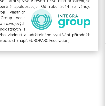
ve státní správě v resortu životního prostředí, se
pertně spolupracuje.
Od roku 2014 se věnuje
oji vlastních
Group. Vedle
na rozvojových
ndidátských a
ho vládnutí a udržitelného využívání přírodních
 asociacích (např. EUROPARC Federation).