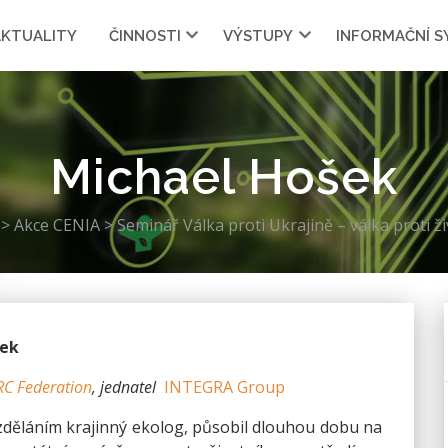
AKTUALITY
ČINNOSTI
VÝSTUPY
INFORMAČNÍ 
Michael Hošek
a
>
Akce CENIA
>
Seminář Válka proti Ukrajině – válka proti ž
šek
C Federation
, jednatel
INTEGRA Group
zděláním krajinný ekolog, působil dlouhou dobu na