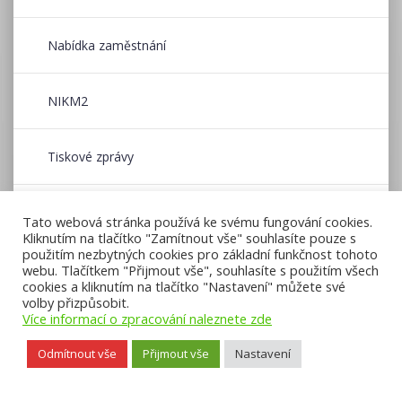
Nabídka zaměstnání
NIKM2
Tiskové zprávy
Wildfire CE
Tato webová stránka používá ke svému fungování cookies.
Kliknutím na tlačítko "Zamítnout vše" souhlasíte pouze s
použitím nezbytných cookies pro základní funkčnost tohoto
Zpravodaj CENIA
webu. Tlačítkem "Přijmout vše", souhlasíte s použitím všech
cookies a kliknutím na tlačítko "Nastavení" můžete své
volby přizpůsobit.
Více informací o zpracování naleznete zde
Odmítnout vše
Přijmout vše
Nastavení