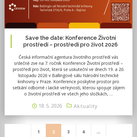
Save the date: Konference Životní
prostředí – prostředí pro život 2026
Česká informační agentura životního prostředí vás
srdečně zve na 7. ročník Konference Životní prostředí –
prostředí pro život, která se uskuteční ve dnech 19. a 20.
listopadu 2026 v Ballingově sálu Národní technické
knihovny v Praze. Konference poskytne prostor pro
setkání odborné i laické veřejnosti, kterou spojuje zájem
o životní prostředí ve všech jeho složkách, …
18. 5. 2026
Aktuality
Page
Page
Page
Page
1
2
3
4
…