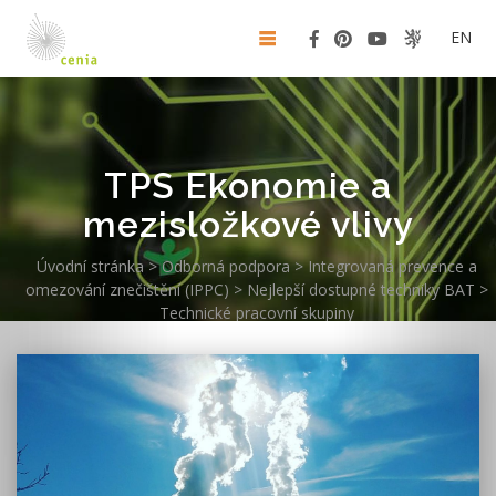
EN
TPS Ekonomie a
mezisložkové vlivy
Úvodní stránka
>
Odborná podpora
>
Integrovaná prevence a
omezování znečištění (IPPC)
>
Nejlepší dostupné techniky BAT
>
Technické pracovní skupiny