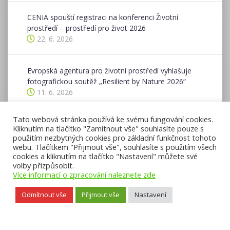
CENIA spouští registraci na konferenci Životní
prostředí – prostředí pro život 2026
22. 6. 2026
Evropská agentura pro životní prostředí vyhlašuje
fotografickou soutěž „Resilient by Nature 2026“
11. 6. 2026
Tato webová stránka používá ke svému fungování cookies.
Ohlédnutí se za ukončeným ohlašovacím obdobím v
Kliknutím na tlačítko "Zamítnout vše" souhlasíte pouze s
ISPOP v roce 2026
použitím nezbytných cookies pro základní funkčnost tohoto
8. 6. 2026
webu. Tlačítkem "Přijmout vše", souhlasíte s použitím všech
cookies a kliknutím na tlačítko "Nastavení" můžete své
volby přizpůsobit.
Více informací o zpracování naleznete zde
Odmítnout vše
Přijmout vše
Nastavení