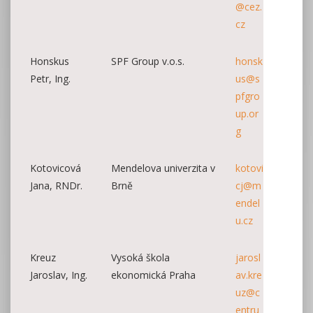
@cez.
cz
Honskus
SPF Group v.o.s.
honsk
Petr, Ing.
us@s
pfgro
up.or
g
Kotovicová
Mendelova univerzita v
kotovi
Jana, RNDr.
Brně
cj@m
endel
u.cz
Kreuz
Vysoká škola
jarosl
Jaroslav, Ing.
ekonomická Praha
av.kre
uz@c
entru