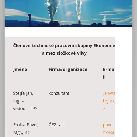
Členové technické pracovní skupiny Ekonomie
a mezisložkové vlivy
Jméno
Firma/organizace
E-ma
il
Štejfa Jan,
konzultant
jan@s
Ing. –
tejfa.c
vedoucí TPS
z
Frolka Pavel,
ČEZ, a.s.
pavel.
Mgr., Bc.
frolka