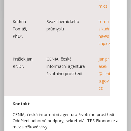
m.cz
Kudrna
Svaz chemického
toma
Tomáš,
průmyslu
s.kudr
PhDr.
na@s
chp.cz
Prášek Jan,
CENIA, česká
jan.pr
RNDr.
informační agentura
asek
životního prostředí
@ceni
a.gov.
cz
Kontakt
CENIA, česká informační agentura životního prostředí
Oddělení odborné podpory, sekretariát TPS Ekonomie a
mezisložkové vlivy