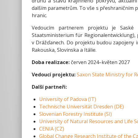
druhu a stavu krajinného pokryvu, aktuální 
dalším parametrům. To vše s přeshraničním př
hranic.
Vedoucím partnerem projektu je Saské mi
Staatsministerium für Regionalentwicklung), 
v Drážďanech. Do projektu budou zapojeny in
Rakouska, Slovinska a Itálie.
Doba realizace:
červen 2024–květen 2027
Vedoucí projektu:
Saxon State Ministry for 
Další partneři:
University of Padova (IT)
Technische Universität Dresden (DE)
Slovenian Forestry Institute (SI)
University of Natural Resources and Life S
CENIA (CZ)
Global Change Research Institute of the C