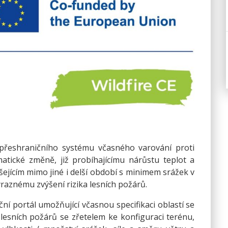
 přeshraničního systému včasného varování proti
atické změně, již probíhajícímu nárůstu teplot a
jícím mimo jiné i delší období s minimem srážek v
ýraznému zvýšení rizika lesních požárů.
ční portál umožňující včasnou specifikaci oblastí se
lesních požárů se zřetelem ke konfiguraci terénu,