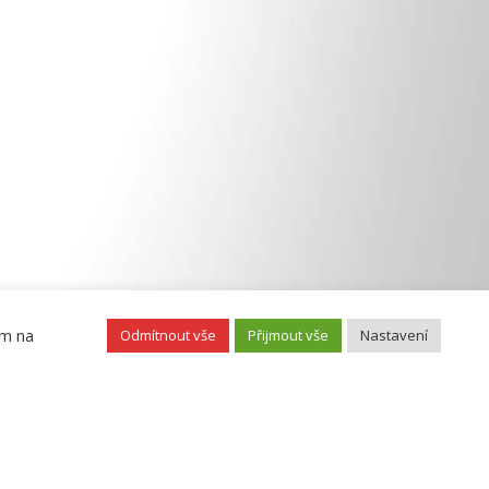
ím na
Odmítnout vše
Přijmout vše
Nastavení
ebu
, © 2026 CENIA, česká informační agentura životního prostředí