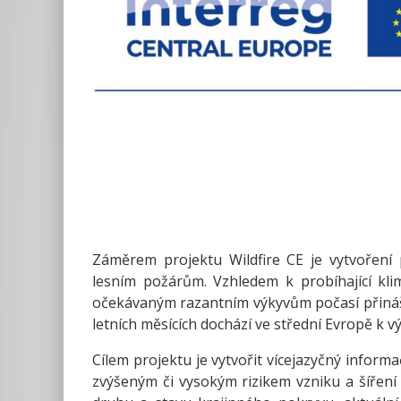
Záměrem projektu Wildfire CE je vytvoření
lesním požárům. Vzhledem k probíhající klim
očekávaným razantním výkyvům počasí přináše
letních měsících dochází ve střední Evropě k v
Cílem projektu je vytvořit vícejazyčný informa
zvýšeným či vysokým rizikem vzniku a šíření 