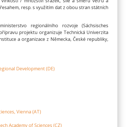
vlhkosti / množství srážek, síle a směru větru a
esahem, resp. s využitím dat z obou stran státních
nisterstvo regionálního rozvoje (Sáchsisches
přípravu projektu organizuje Technická Univerzita
stituce a organizace z Německa, České republiky,
Regional Development (DE)
ciences, Vienna (AT)
zech Academy of Sciences (CZ)