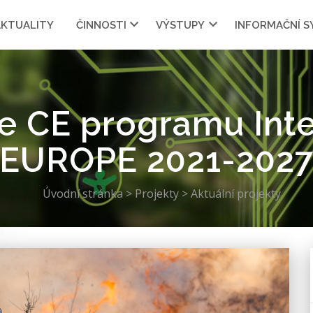
AKTUALITY
ČINNOSTI
VÝSTUPY
INFORMAČNÍ 
ire CE programu In
EUROPE 2021-202
Úvodní stránka
>
Projekty
>
Aktuální projekty