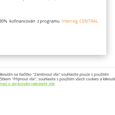
 80% kofinancován z programu
Interreg CENTRAL
knutím na tlačítko "Zamítnout vše" souhlasíte pouze s použitím
ítkem "Přijmout vše", souhlasíte s použitím všech cookies a kliknut
rmací o zpracování naleznete zde
Přístupnost webu
,
Licence k obsahu CC BY-NC-ND 3.0
,
Mapa w