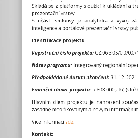
Skládá se z platformy sloužící k ukládání a t
prezentační vrstvy.
Součástí Smlouvy je analytická a vývojová
inteligence a portálové prezentační vrstvy publ
Identifikace projektu
Registrační číslo projektu:
CZ.06.3.05/0.0/0.0
Název programu:
Integrovaný regionální ope
Předpokládané datum ukončení:
31. 12. 2021
Finanční rámec projektu:
7 808 000,- Kč (slu
Hlavním cílem projektu je nahrazení součas
zásadně modifikovaným a novým Informačním 
Více informací
zde
.
Kontakt: