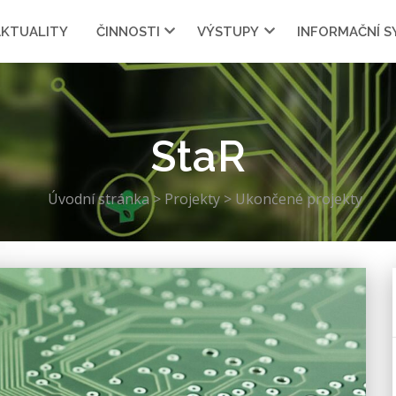
AKTUALITY
ČINNOSTI
VÝSTUPY
INFORMAČNÍ 
StaR
Úvodní stránka
>
Projekty
>
Ukončené projekty