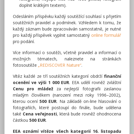
doplnit krátkým textem).
Odesláním příspěvku každý soutěžící souhlasí s přijetím
soutěžních pravidel a podmínek. Vzhledem k tomu, že
každý záznam bude zpracováván samostatně, je nutné
pro každý příspěvek vyplnit samostatný
online formulář
pro podání.
Více informací o soutěži, včetně pravidel a informací o
možných tématech, naleznete na stránkách
fotosoutěže
„REDISCOVER Nature“
.
Vítěz každé ze tří soutěžních kategorií obdrží
finanční
ocenění ve výši 1 000 EUR
. EEA udělí rovněž zvláštní
Cenu pro mládež
za nejlepší fotografii zaslanou
mladým člověkem (narození mezi roky 1996–2002),
kterou ocení
500 EUR
. Na základě on-line hlasování o
fotografiích, které postoupí do finále, bude udělena
také
Cena veřejnosti
, která bude rovněž ohodnocena
částkou
500 EUR
.
EEA oznámí vítěze všech kategorií 16. listopadu