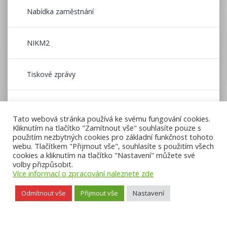
Nabídka zaměstnání
NIKM2
Tiskové zprávy
Wildfire CE
Tato webová stránka používá ke svému fungování cookies.
Kliknutím na tlačítko "Zamítnout vše" souhlasíte pouze s
použitím nezbytných cookies pro základní funkčnost tohoto
Zpravodaj CENIA
webu. Tlačítkem "Přijmout vše", souhlasíte s použitím všech
cookies a kliknutím na tlačítko "Nastavení" můžete své
volby přizpůsobit.
Více informací o zpracování naleznete zde
Odmítnout vše
Přijmout vše
Nastavení