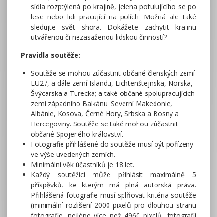
sídla rozptýlená po krajině, jelena potulujícího se po
lese nebo lidi pracující na polích. Možná ale také
sledujte svět shora. Dokážete zachytit krajinu
utvářenou či nezasaženou lidskou činností?
Pravidla soutěže:
Soutěže se mohou zúčastnit občané členských zemí
EU27, a dále zemí Islandu, Lichtenštejnska, Norska,
Švýcarska a Turecka; a také občané spolupracujících
zemí západního Balkánu: Severní Makedonie,
Albánie, Kosova, Černé Hory, Srbska a Bosny a
Hercegoviny. Soutěže se také mohou zúčastnit
občané Spojeného království.
Fotografie přihlášené do soutěže musí být pořízeny
ve výše uvedených zemích.
Minimální věk účastníků je 18 let.
Každý soutěžící může přihlásit maximálně 5
příspěvků, ke kterým má plná autorská práva.
Přihlášená fotografie musí splňovat kritéria soutěže
(minimální rozlišení 2000 pixelů pro dlouhou stranu
fotografie, nejlépe více než 4960 pixelů, fotografii