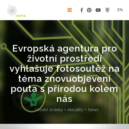
EN
Evropská agentura pro
životní prostředí
vyhlašuje fotosoutěž na
téma znovuobjevení
pouta s přírodou kolem
nás
Úvodní stránka
>
Aktuality
>
News