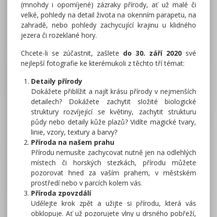
(mnohdy i opomíjené) zázraky přírody, ať už malé či
velké, pohledy na detail života na okenním parapetu, na
zahradě, nebo pohledy zachycující krajinu u klidného
jezera či rozeklané hory.
Chcete-li se zúčastnit, zašlete
do 30. září 2020
své
nejlepší fotografie ke kterémukoli z těchto tří témat:
Detaily přírody
Dokážete přiblížit a najít krásu přírody v nejmenších
detailech? Dokážete zachytit složité biologické
struktury rozvíjející se květiny, zachytit strukturu
půdy nebo detaily kůže plazů? Vidíte magické tvary,
linie, vzory, textury a barvy?
Příroda na našem prahu
Přírodu nemusíte zachycovat nutně jen na odlehlých
místech či horských stezkách, přírodu můžete
pozorovat hned za vaším prahem, v městském
prostředí nebo v parcích kolem vás.
Příroda zpovzdálí
Udělejte krok zpět a užijte si přírodu, která vás
obklopuje. Ať už pozorujete vlny u drsného pobřeží,