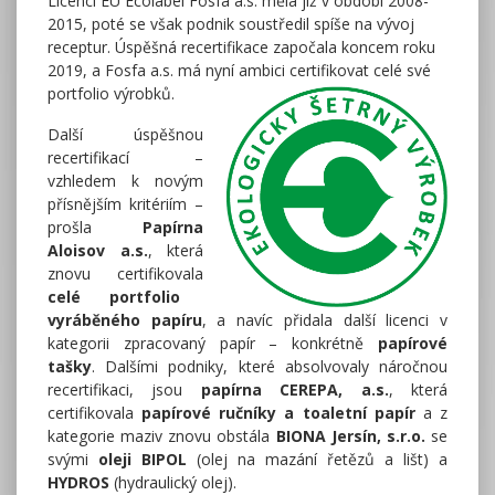
Licenci EU Ecolabel Fosfa a.s. měla již v období 2008-
2015, poté se však podnik soustředil spíše na vývoj
receptur. Úspěšná recertifikace započala koncem roku
2019, a Fosfa a.s. má nyní ambici certifikovat celé své
portfolio výrobků.
Další úspěšnou
recertifikací –
vzhledem k novým
přísnějším kritériím –
prošla
Papírna
Aloisov a.s.
, která
znovu certifikovala
celé portfolio
vyráběného papíru
, a navíc přidala další licenci v
kategorii zpracovaný papír – konkrétně
papírové
tašky
. Dalšími podniky, které absolvovaly náročnou
recertifikaci, jsou
papírna CEREPA, a.s.
, která
certifikovala
papírové ručníky a toaletní papír
a z
kategorie maziv znovu obstála
BIONA Jersín, s.r.o.
se
svými
oleji BIPOL
(olej na mazání řetězů a lišt) a
HYDROS
(hydraulický olej).