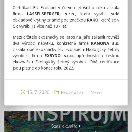
Certifikaci EU Ecolabel v červnu letošního roku získala
firma
LASSELSBERGER, s.r.o.
, která vyrábí tvrdé
obkladové krytiny známé pod značkou
RAKO
, které se v
ČR vyrábí již více než 137 let.
Mezi držitele ekoznačky se letos na jaře zařadili rovněž
dva výrobci nábytku, konkrétně firma
KANONA a.s.
získala obě ekoznačky EU Ecolabel i Ekologicky šetrný
výrobek, firma
EXBYDO s.r.o.
upřednostnila českou
ekoznačku Ekologicky šetrný výrobek. Obě certifikace
jsou platné do konce roku 2022.
15. 7. 2020
Ekoznačení
News
Starší aktualita