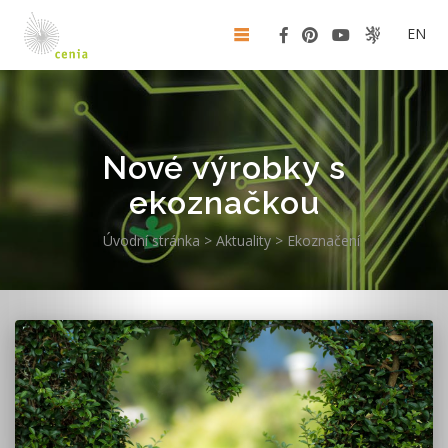
EN
Nové výrobky s
ekoznačkou
Úvodní stránka
>
Aktuality
>
Ekoznačení