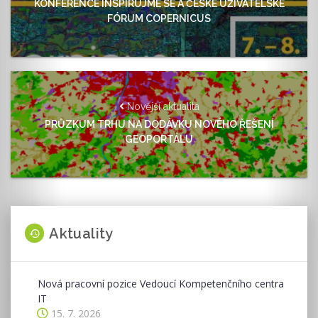
KONFERENCE INSPIRUJME SE A ČESKÉ UŽIVATELSKÉ
FÓRUM COPERNICUS
Novější aktualita
PRŮZKUM TRHU NA DODÁVKU NOVÉHO ŘEŠENÍ
GEOPORTÁLU
Aktuality
Nová pracovní pozice Vedoucí Kompetenčního centra
IT
15. 7. 2026