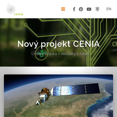
EN
Nový projekt CENIA
Úvodní stránka
>
Aktuality
>
News