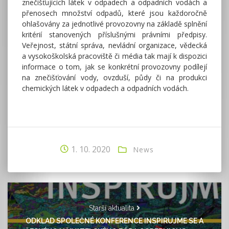
znečišťujících látek v odpadech a odpadních vodách a
přenosech množství odpadů, které jsou každoročně
ohlašovány za jednotlivé provozovny na základě splnění
kritérií stanovených příslušnými právními předpisy.
Veřejnost, státní správa, nevládní organizace, vědecká
a vysokoškolská pracoviště či média tak mají k dispozici
informace o tom, jak se konkrétní provozovny podílejí
na znečišťování vody, ovzduší, půdy či na produkci
chemických látek v odpadech a odpadních vodách.
1. 10. 2020
News
Starší aktualita
ODKLAD SPOLEČNÉ KONFERENCE INSPIRUJME SE A