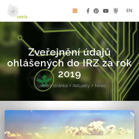
EN
Zveřejnění údajů
ohlášených do IRZ za rok
2019
Úvodní stránka
>
Aktuality
>
News