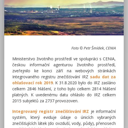
Foto © Petr Šmídek, CENIA
Ministerstvo životního prostředí ve spolupráci s CENIA,
českou informační agenturou životního prostředí,
zveřejnilo ke konci září na webových stránkách
Integrovaného registru znečišťování IRZ
sadu dat za
ohlašovací rok 2019
. K 31.8.2020 bylo do IRZ zasláno
celkem 2846 hlášení, z toho bylo celkem 2814 hlášení
platných. K uvedenému datu ohlásilo do IRZ celkem
2015 subjektů za 2737 provozoven.
Integrovaný registr znečišťování IRZ
je informační
systém, který eviduje údaje o únicích vybraných
znečišťujících látek (do ovzduší, vody, půdy), přenosech