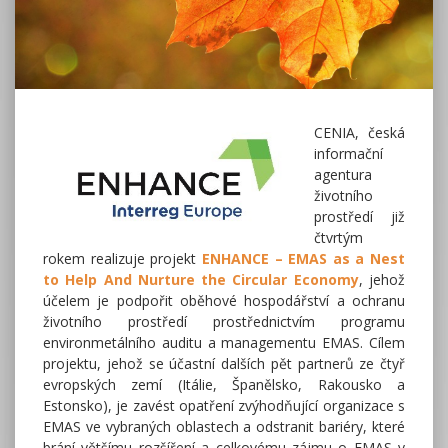
CENIA, česká
informační
agentura
životního
prostředí již
čtvrtým
rokem realizuje projekt
ENHANCE – EMAS as a Nest
to Help And Nurture the Circular Economy
, jehož
účelem je podpořit oběhové hospodářství a ochranu
životního prostředí prostřednictvím programu
environmetálního auditu a managementu EMAS. Cílem
projektu, jehož se účastní dalších pět partnerů ze čtyř
evropských zemí (Itálie, Španělsko, Rakousko a
Estonsko), je zavést opatření zvýhodňující organizace s
EMAS ve vybraných oblastech a odstranit bariéry, které
brání většímu rozšíření a celkovému zájmu o EMAS v