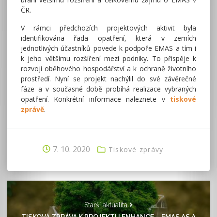
ČR.
V rámci předchozích projektových aktivit byla
identifikována řada opatření, která v zemích
jednotlivých účastníků povede k podpoře EMAS a tím i
k jeho většímu rozšíření mezi podniky. To přispěje k
rozvoji oběhového hospodářství a k ochraně životního
prostředí. Nyní se projekt nachýlil do své závěrečné
fáze a v současné době probíhá realizace vybraných
opatření. Konkrétní informace naleznete v
tiskové
zprávě
.
7. 10. 2020
Tiskové zprávy
Starší aktualita
TISKOVÁ ZPRÁVA K PROJEKTU ENHANCE – EMAS AS A