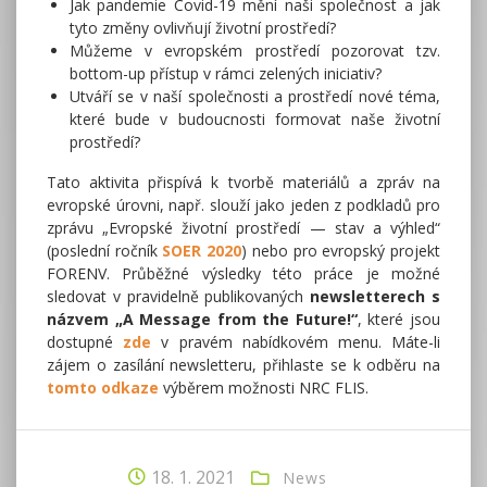
Jak pandemie Covid-19 mění naši společnost a jak
tyto změny ovlivňují životní prostředí?
Můžeme v evropském prostředí pozorovat tzv.
bottom-up přístup v rámci zelených iniciativ?
Utváří se v naší společnosti a prostředí nové téma,
které bude v budoucnosti formovat naše životní
prostředí?
Tato aktivita přispívá k tvorbě materiálů a zpráv na
evropské úrovni, např. slouží jako jeden z podkladů pro
zprávu „Evropské životní prostředí — stav a výhled“
(poslední ročník
SOER 2020
) nebo pro evropský projekt
FORENV. Průběžné výsledky této práce je možné
sledovat v pravidelně publikovaných
newsletterech s
názvem „A Message from the Future!“
, které jsou
dostupné
zde
v pravém nabídkovém menu. Máte-li
zájem o zasílání newsletteru, přihlaste se k odběru na
tomto odkaze
výběrem možnosti NRC FLIS.
18. 1. 2021
News