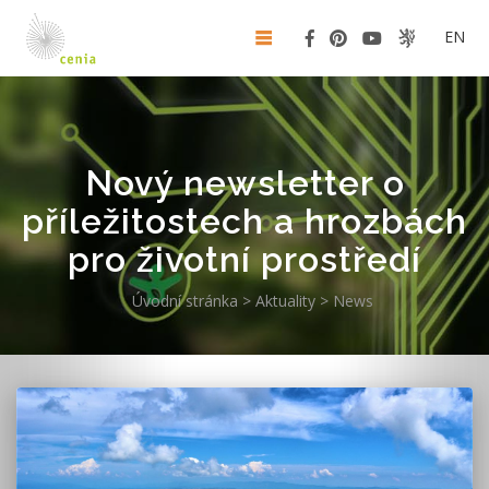
EN
Nový newsletter o
příležitostech a hrozbách
pro životní prostředí
Úvodní stránka
>
Aktuality
>
News