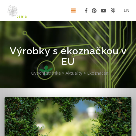
EN
Výrobky s ekoznačkou v
EU
Úvodní stránka
>
Aktuality
>
Ekoznačení