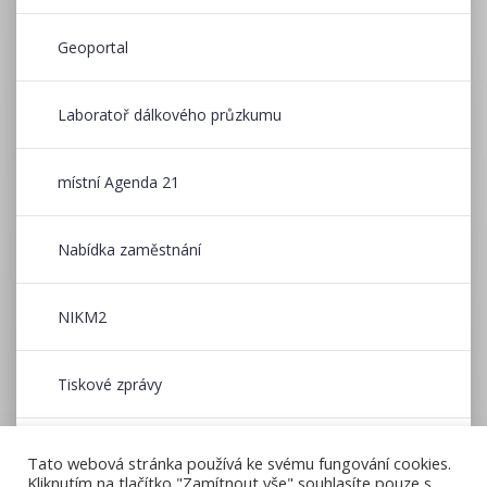
Geoportal
Laboratoř dálkového průzkumu
místní Agenda 21
Nabídka zaměstnání
NIKM2
Tiskové zprávy
Wildfire CE
Tato webová stránka používá ke svému fungování cookies.
Kliknutím na tlačítko "Zamítnout vše" souhlasíte pouze s