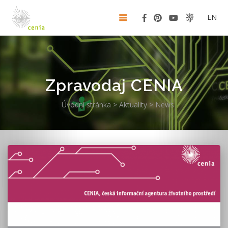
EN
Zpravodaj CENIA
Úvodní stránka
>
Aktuality
>
News