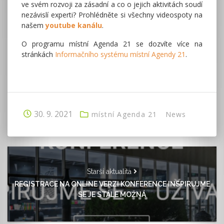
ve svém rozvoji za zásadní a co o jejich aktivitách soudí
nezávislí experti? Prohlédněte si všechny videospoty na
našem
youtube kanálu
.
O programu místní Agenda 21 se dozvíte více na
stránkách
Informačního systému místní Agendy 21
.
30. 9. 2021
místní Agenda 21
News
Starší aktualita
REGISTRACE NA ONLINE VERZI KONFERENCE INSPIRUJME
SE JE STÁLE MOŽNÁ