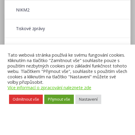
NIKM2
Tiskové zprávy
Wildfire CE
Tato webová stránka používá ke svému fungování cookies.
Kliknutím na tlačítko "Zamítnout vše" souhlasíte pouze s
použitím nezbytných cookies pro základní funkčnost tohoto
Zpravodaj CENIA
webu. Tlačítkem "Přijmout vše", souhlasíte s použitím všech
cookies a kliknutím na tlačítko "Nastavení" můžete své
volby přizpůsobit.
Více informací o zpracování naleznete zde
Odmítnout vše
Přijmout vše
Nastavení
Přístupnost webu
,
Licence k obsahu CC BY-NC-ND 3.0
,
Mapa webu
, ©
2026 CENIA, česká informační agentura životního prostředí