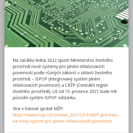
Na začátku ledna 2022 spustí Ministerstvo životního
prostředí nové systémy pro plnění ohlašovacích
povinností podle různých zákonů v oblasti životního
prostředí – ISPOP (Integrovaný systém plnění
ohlašovacích povinností) a CRŽP (Centrální registr
životního prostředí). Už od 15. prosince 2021 bude mít
původní systém ISPOP odstávku.
Více v tiskové zprávě MŽP:
https://www.mzp.cz/cz/news_20211214-MZP-prechazi-
na-novy-system-pro-plneni-ohlasovacich-povinnosti.