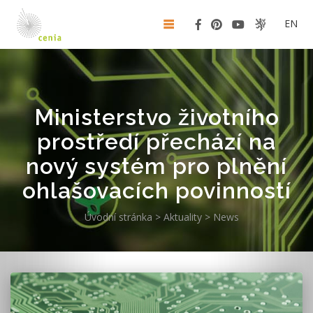
EN
Ministerstvo životního
prostředí přechází na
nový systém pro plnění
ohlašovacích povinností
Úvodní stránka
>
Aktuality
>
News