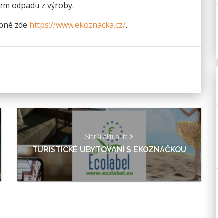
jem odpadu z výroby.
upné zde
https://www.ekoznacka.cz/
.
Starší aktualita
TURISTICKÉ UBYTOVÁNÍ S EKOZNAČKOU