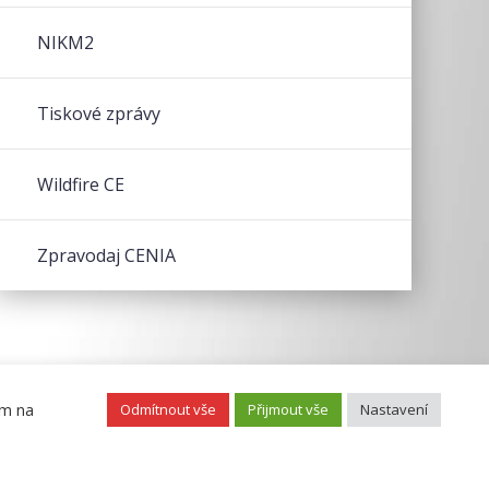
NIKM2
Tiskové zprávy
Wildfire CE
Zpravodaj CENIA
ím na
Odmítnout vše
Přijmout vše
Nastavení