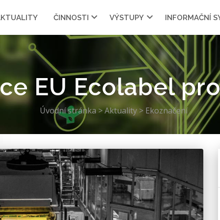
AKTUALITY
ČINNOSTI
VÝSTUPY
INFORMAČNÍ 
ace EU Ecolabel pro
Úvodní stránka
>
Aktuality
>
Ekoznačení