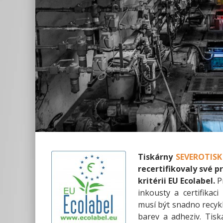
Tiskárny
SEVEROTISK
recertifikovaly své p
kritérii EU Ecolabel.
Pr
inkousty a certifikac
musí být snadno recykl
barev a adheziv. Tisk