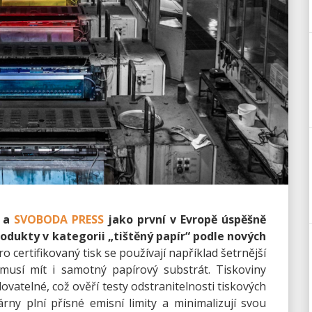
a
SVOBODA PRESS
jako první v Evropě úspěšně
rodukty v kategorii „tištěný papír“ podle nových
o certifikovaný tisk se používají například šetrnější
i musí mít i samotný papírový substrát. Tiskoviny
ovatelné, což ověří testy odstranitelnosti tiskových
árny plní přísné emisní limity a minimalizují svou