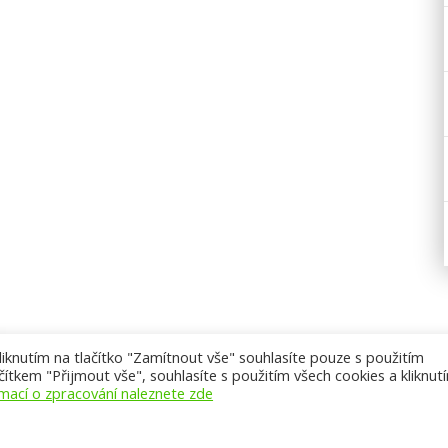
knutím na tlačítko "Zamítnout vše" souhlasíte pouze s použitím
ítkem "Přijmout vše", souhlasíte s použitím všech cookies a kliknut
rmací o zpracování naleznete zde