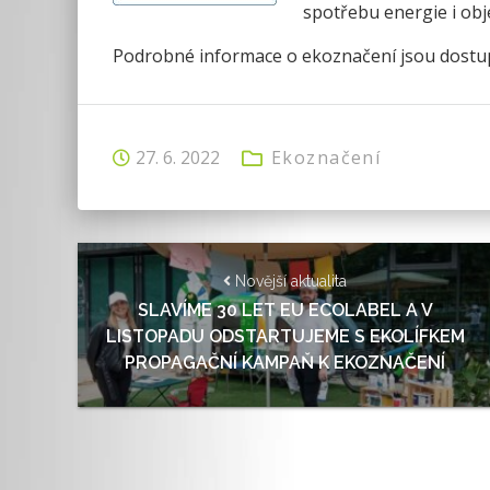
spotřebu energie i ob
Podrobné informace o ekoznačení jsou dost
27. 6. 2022
Ekoznačení
Novější aktualita
SLAVÍME 30 LET EU ECOLABEL A V
LISTOPADU ODSTARTUJEME S EKOLÍFKEM
PROPAGAČNÍ KAMPAŇ K EKOZNAČENÍ