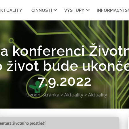
AKTUALITY
ČINNOSTI
VÝSTUPY
INFORMAČNÍ 
a konferenci Životn
o život bude ukonč
7.9.2022
Úvodní stránka
>
Aktuality
>
Aktuality