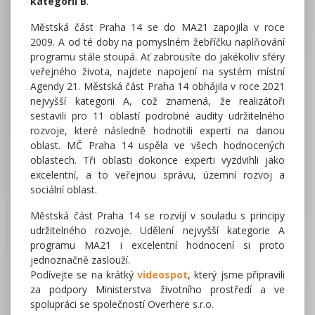
kategorii B
.
Městská část Praha 14 se do MA21 zapojila v roce
2009. A od té doby na pomyslném žebříčku naplňování
programu stále stoupá. Ať zabrousíte do jakékoliv sféry
veřejného života, najdete napojení na systém místní
Agendy 21. Městská část Praha 14 obhájila v roce 2021
nejvyšší kategorii A, což znamená, že realizátoři
sestavili pro 11 oblastí podrobné audity udržitelného
rozvoje, které následně hodnotili experti na danou
oblast. MČ Praha 14 uspěla ve všech hodnocených
oblastech. Tři oblasti dokonce experti vyzdvihli jako
excelentní, a to veřejnou správu, územní rozvoj a
sociální oblast.
Městská část Praha 14 se rozvíjí v souladu s principy
udržitelného rozvoje. Udělení nejvyšší kategorie A
programu MA21 i excelentní hodnocení si proto
jednoznačně zaslouží.
Podívejte se na krátký
videospot
, který jsme připravili
za podpory Ministerstva životního prostředí a ve
spolupráci se společností Overhere s.r.o.