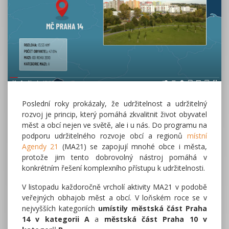
Poslední roky prokázaly, že udržitelnost a udržitelný
rozvoj je princip, který pomáhá zkvalitnit život obyvatel
měst a obcí nejen ve světě, ale i u nás. Do programu na
podporu udržitelného rozvoje obcí a regionů
místní
Agendy 21
(MA21) se zapojují mnohé obce i města,
protože jim tento dobrovolný nástroj pomáhá v
konkrétním řešení komplexního přístupu k udržitelnosti.
V listopadu každoročně vrcholí aktivity MA21 v podobě
veřejných obhajob měst a obcí. V loňském roce se v
nejvyšších kategoriích
umístily městská část Praha
14 v kategorii A
a
městská část Praha 10 v