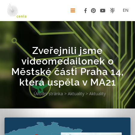
EN
Zveřejnili jsme
videomedailonek o
Městské části Praha 14,
která uspěla v MA21
Úvodní stránka
>
Aktuality
>
Aktuality