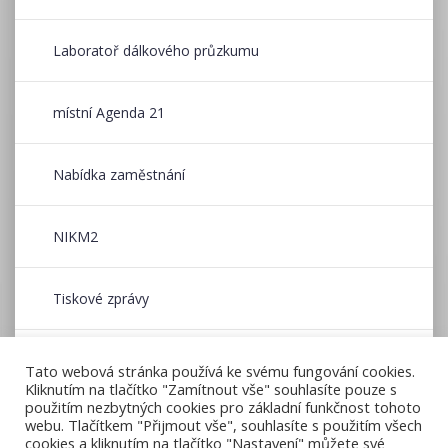
Laboratoř dálkového průzkumu
místní Agenda 21
Nabídka zaměstnání
NIKM2
Tiskové zprávy
Wildfire CE
Tato webová stránka používá ke svému fungování cookies.
Kliknutím na tlačítko "Zamítnout vše" souhlasíte pouze s
použitím nezbytných cookies pro základní funkčnost tohoto
Zpravodaj CENIA
webu. Tlačítkem "Přijmout vše", souhlasíte s použitím všech
cookies a kliknutím na tlačítko "Nastavení" můžete své