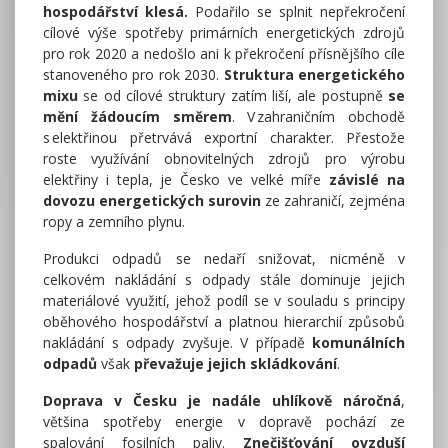
hospodářství klesá.
Podařilo se splnit nepřekročení
cílové výše spotřeby primárních energetických zdrojů
pro rok 2020 a nedošlo ani k překročení přísnějšího cíle
stanoveného pro rok 2030.
Struktura energetického
mixu
se od cílové struktury zatím liší, ale postupně
se
mění žádoucím směrem
. V zahraničním obchodě
s elektřinou přetrvává exportní charakter. Přestože
roste využívání obnovitelných zdrojů pro výrobu
elektřiny i tepla, je Česko ve velké míře
závislé na
dovozu energetických surovin
ze zahraničí, zejména
ropy a zemního plynu.
Produkci odpadů se nedaří snižovat, nicméně v
celkovém nakládání s odpady stále dominuje jejich
materiálové využití, jehož podíl se v souladu s principy
oběhového hospodářství a platnou hierarchií způsobů
nakládání s odpady zvyšuje. V případě
komunálních
odpadů
však
převažuje jejich skládkování
.
Doprava v Česku je nadále uhlíkově náročná
,
většina spotřeby energie v dopravě pochází ze
spalování fosilních paliv.
Znečišťování ovzduší