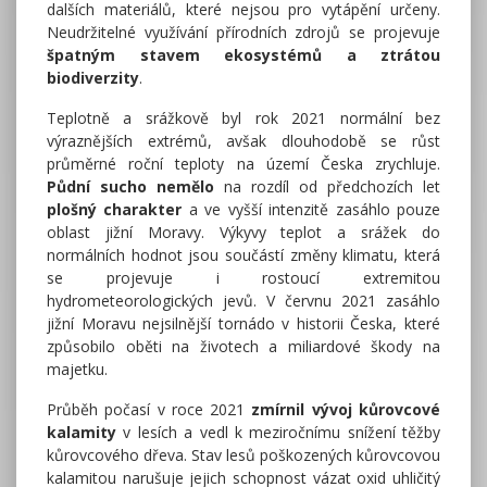
dalších materiálů, které nejsou pro vytápění určeny.
Neudržitelné využívání přírodních zdrojů se projevuje
špatným stavem ekosystémů a ztrátou
biodiverzity
.
Teplotně a srážkově byl rok 2021 normální bez
výraznějších extrémů, avšak dlouhodobě se růst
průměrné roční teploty na území Česka zrychluje.
Půdní sucho nemělo
na rozdíl od předchozích let
plošný charakter
a ve vyšší intenzitě zasáhlo pouze
oblast jižní Moravy. Výkyvy teplot a srážek do
normálních hodnot jsou součástí změny klimatu, která
se projevuje i rostoucí extremitou
hydrometeorologických jevů. V červnu 2021 zasáhlo
jižní Moravu nejsilnější tornádo v historii Česka, které
způsobilo oběti na životech a miliardové škody na
majetku.
Průběh počasí v roce 2021
zmírnil vývoj kůrovcové
kalamity
v lesích a vedl k meziročnímu snížení těžby
kůrovcového dřeva. Stav lesů poškozených kůrovcovou
kalamitou narušuje jejich schopnost vázat oxid uhličitý