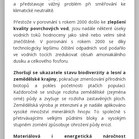
a představuje vážný problém při směřování ke
klimatické neutralitě.
Přestože v porovnání s rokem 2000 došlo ke
zlepšení
kvality povrchových vod
, jsou nadále některé úseky
vodních toků hodnoceny jako silně nebo velmi silně
znečištěné. V porovnání s rokem 2000 se díky
technologicky lepšímu čištění odpadních vod podařilo
ve vodních tocích zredukovat obsah amoniakálního
dusíku a celkového fosforu.
Zhoršují se ukazatele stavu biodiverzity a lesní a
zemědělské krajiny
, pokračuje zmenšování přírodních
biotopů a pokles početnosti ptačích populací.
Každoročně se snižuje rozloha zemědělské (zejména
orné) půdy a zvyšuje se rozloha zastavěných ploch.
Zemědělská výroba je intenzivní a je nadále aplikováno
vysoké množství minerálních hnojiv. To společně s
přetrvávajícími velkými půdními bloky a vysokým
stupněm zornění způsobuje ohrožení půdy erozí.
Materiálová i energetická náročnost