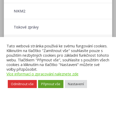
NIKM2
Tiskové zprávy
Wildfire CE
Tato webová stránka používá ke svému fungování cookies.
Kliknutím na tlačítko "Zamítnout vše" souhlasíte pouze s
použitím nezbytných cookies pro základní funkčnost tohoto
Zpravodaj CENIA
webu. Tlačítkem "Přijmout vše", souhlasíte s použitím všech
cookies a kliknutím na tlačítko "Nastavení" můžete své
volby přizpůsobit.
Více informací o zpracování naleznete zde
Odmítnout vše
Přijmout vše
Nastavení
Přístupnost webu
,
Licence k obsahu CC BY-NC-ND 3.0
,
Mapa webu
, ©
2026 CENIA, česká informační agentura životního prostředí