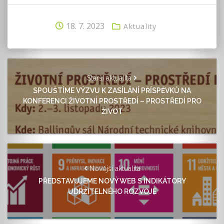
18. 7. 2023
Aktuality
Starší aktualita
SPOUŠTÍME VÝZVU K ZASÍLÁNÍ PŘÍSPĚVKŮ NA
KONFERENCI ŽIVOTNÍ PROSTŘEDÍ – PROSTŘEDÍ PRO
ŽIVOT
Novější aktualita
PŘEDSTAVUJEME NOVÝ WEB S INDIKÁTORY
UDRŽITELNÉHO ROZVOJE