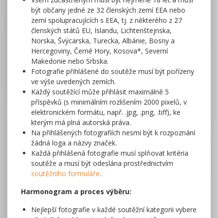
být občany jedné ze 32 členských zemí EEA nebo
zemí spolupracujících s EEA, tj. z některého z 27
členských států EU, Islandu, Lichtenštejnska,
Norska, Švýcarska, Turecka, Albánie, Bosny a
Hercegoviny, Černé Hory, Kosova*, Severní
Makedonie nebo Srbska.
Fotografie přihlášené do soutěže musí být pořízeny
ve výše uvedených zemích.
Každý soutěžící může přihlásit maximálně 5
příspěvků (s minimálním rozlišením 2000 pixelů, v
elektronickém formátu, např. .jpg, .png, .tiff), ke
kterým má plná autorská práva.
Na přihlášených fotografiích nesmí být k rozpoznání
žádná loga a názvy značek.
Každá přihlášená fotografie musí splňovat kritéria
soutěže a musí být odeslána prostřednictvím
soutěžního formuláře
.
Harmonogram a proces výběru:
Nejlepší fotografie v každé soutěžní kategorii vybere