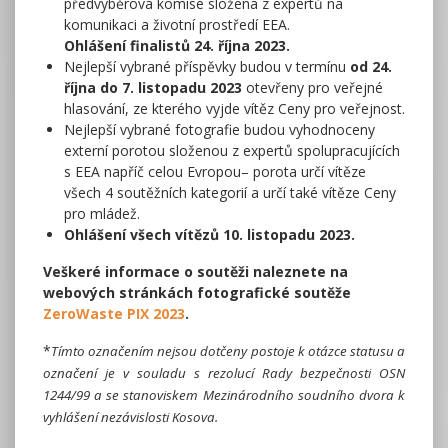
předvýběrová komise složená z expertů na
komunikaci a životní prostředí EEA.
Ohlášení finalistů 24. října 2023.
Nejlepší vybrané příspěvky budou v termínu
od 24.
října do 7. listopadu 2023
otevřeny pro veřejné
hlasování, ze kterého vyjde vítěz Ceny pro veřejnost.
Nejlepší vybrané fotografie budou vyhodnoceny
externí porotou složenou z expertů spolupracujících
s EEA napříč celou Evropou– porota určí vítěze
všech 4 soutěžních kategorií a určí také vítěze Ceny
pro mládež.
Ohlášení všech vítězů 10. listopadu 2023.
Veškeré informace o soutěži naleznete na
webových stránkách fotografické soutěže
ZeroWaste PIX 2023
.
*
Tímto označením nejsou dotčeny postoje k otázce statusu a
označení je v souladu s rezolucí Rady bezpečnosti OSN
1244/99 a se stanoviskem Mezinárodního soudního dvora k
vyhlášení nezávislosti Kosova.