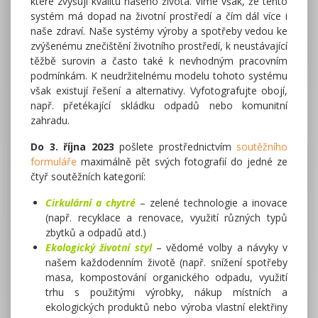
které zvyšují kvalitu našeho života. Víme však, že tento
systém má dopad na životní prostředí a čím dál více i
naše zdraví. Naše systémy výroby a spotřeby vedou ke
zvýšenému znečištění životního prostředí, k neustávající
těžbě surovin a často také k nevhodným pracovním
podmínkám. K neudržitelnému modelu tohoto systému
však existují řešení a alternativy. Vyfotografujte obojí,
např. přetékající skládku odpadů nebo komunitní
zahradu.
Do 3. října 2023
pošlete prostřednictvím
soutěžního
formuláře
maximálně pět svých fotografií do jedné ze
čtyř soutěžních kategorií:
Cirkulární a chytré
– zelené technologie a inovace
(např. recyklace a renovace, využití různých typů
zbytků a odpadů atd.)
Ekologický životní styl
– vědomé volby a návyky v
našem každodenním životě (např. snížení spotřeby
masa, kompostování organického odpadu, využití
trhu s použitými výrobky, nákup místních a
ekologických produktů nebo výroba vlastní elektřiny