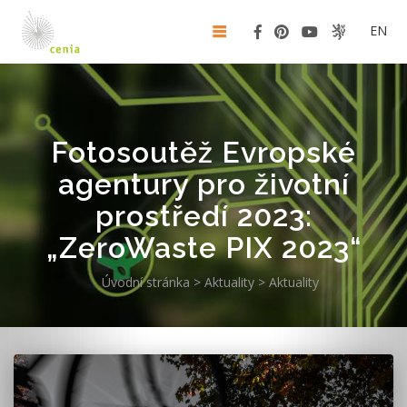
EN
Fotosoutěž Evropské
agentury pro životní
prostředí 2023:
„ZeroWaste PIX 2023“
Úvodní stránka
>
Aktuality
>
Aktuality