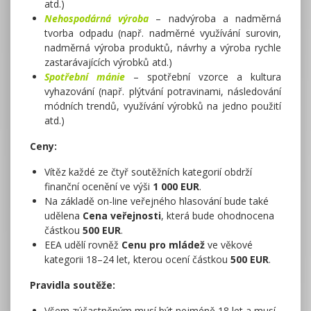
atd.)
Nehospodárná výroba
– nadvýroba a nadměrná
tvorba odpadu (např. nadměrné využívání surovin,
nadměrná výroba produktů, návrhy a výroba rychle
zastarávajících výrobků atd.)
Spotřební mánie
– spotřební vzorce a kultura
vyhazování (např. plýtvání potravinami, následování
módních trendů, využívání výrobků na jedno použití
atd.)
Ceny:
Vítěz každé ze čtyř soutěžních kategorií obdrží
finanční ocenění ve výši
1 000 EUR
.
Na základě on-line veřejného hlasování bude také
udělena
Cena veřejnosti
, která bude ohodnocena
částkou
500 EUR
.
EEA udělí rovněž
Cenu pro mládež
ve věkové
kategorii 18–24 let, kterou ocení částkou
500 EUR
.
Pravidla soutěže:
Všem zúčastněným musí být nejméně 18 let a musí