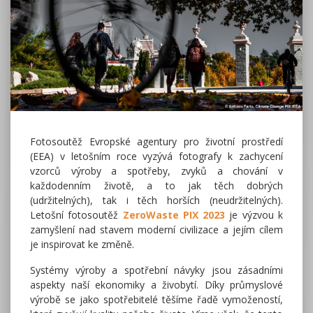
Fotosoutěž Evropské agentury pro životní prostředí
(EEA) v letošním roce vyzývá fotografy k zachycení
vzorců výroby a spotřeby, zvyků a chování v
každodenním životě, a to jak těch dobrých
(udržitelných), tak i těch horších (neudržitelných).
Letošní fotosoutěž
ZeroWaste PIX 2023
je výzvou k
zamyšlení nad stavem moderní civilizace a jejím cílem
je inspirovat ke změně.
Systémy výroby a spotřební návyky jsou zásadními
aspekty naší ekonomiky a živobytí. Díky průmyslové
výrobě se jako spotřebitelé těšíme řadě vymožeností,