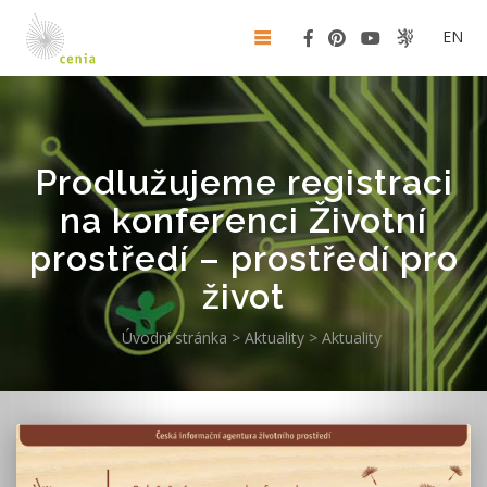
EN
Prodlužujeme registraci
na konferenci Životní
prostředí – prostředí pro
život
Úvodní stránka
>
Aktuality
>
Aktuality