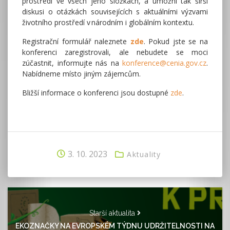
prostředí ve všech jeho složkách, a umožní tak širší
diskusi o otázkách souvisejících s aktuálními výzvami
životního prostředí v národním i globálním kontextu.
Registrační formulář naleznete
zde
. Pokud jste se na
konferenci zaregistrovali, ale nebudete se moci
zúčastnit, informujte nás na
konference@cenia.gov.cz
.
Nabídneme místo jiným zájemcům.
Bližší informace o konferenci jsou dostupné
zde
.
3. 10. 2023
Aktuality
Starší aktualita
EKOZNAČKY NA EVROPSKÉM TÝDNU UDRŽITELNOSTI NA