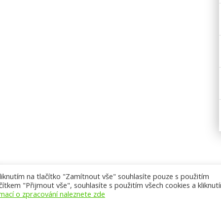
knutím na tlačítko "Zamítnout vše" souhlasíte pouze s použitím
ítkem "Přijmout vše", souhlasíte s použitím všech cookies a kliknut
rmací o zpracování naleznete zde