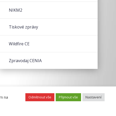
NIKM2
Tiskové zprávy
Wildfire CE
Zpravodaj CENIA
ím na
Odmítnout vše
Přijmout vše
Nastavení