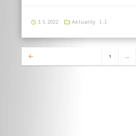
[…]
3. 5. 2022
Aktuality
Page
1
…