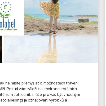
 tak na místě přemýšlet o možnostech trávení
láži. Pokud vám záleží na environmentálních
kritérium zohlednit, může pro vás být vhodným
ecolabelling) je označování výrobků a …