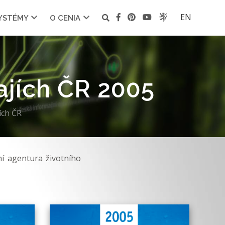
EN
SYSTÉMY
O CENIA
rajích ČR 2005
ích ČR
ní agentura životního