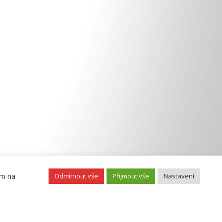
ím na
Odmítnout vše
Přijmout vše
Nastavení
ebu
, © 2026 CENIA, česká informační agentura životního prostředí