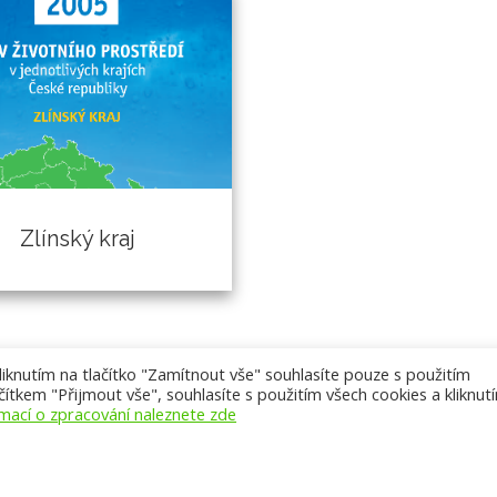
Zlínský kraj
knutím na tlačítko "Zamítnout vše" souhlasíte pouze s použitím
ítkem "Přijmout vše", souhlasíte s použitím všech cookies a kliknut
rmací o zpracování naleznete zde
Přístupnost webu
,
Licence k obsahu CC BY-NC-ND 3.0
,
Mapa w