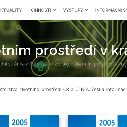
AKTUALITY
ČINNOSTI
VÝSTUPY
INFORMAČNÍ 
tním prostředí v k
dní stránka
>
Publikace
>
Zprávy o životním prostředí v kraj
isterstvo životního prostředí ČR a CENIA, česká informač