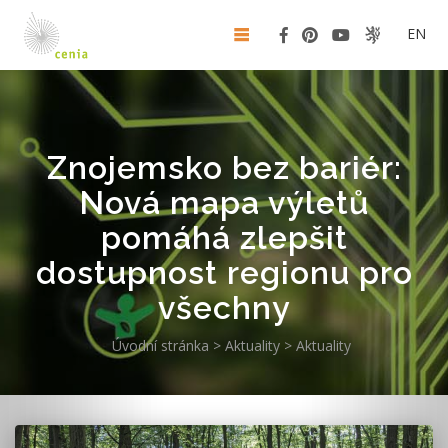
EN
Znojemsko bez bariér:
Nová mapa výletů
pomáhá zlepšit
dostupnost regionu pro
všechny
Úvodní stránka
>
Aktuality
>
Aktuality