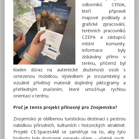
odborníků CENIA,
kteří připravili
mapové podklady a
grafické zpracování,
terénních pracovníků
CZEPA a zástupců
místní komunity.
Informace byly
získávány přímo v
terénu, přičemž byl
kladen důraz na autentické zkušenosti osob s
omezenou mobilitou. Výsledkem je srozumitelný a
vizuálně přívětivý materiál doplněný piktogramy a
přehledným značením, které umožňuje rychlou
orientaci v terénu.
Proč je tento projekt přínosný pro Znojemsko?
Znojemsko je oblíbenou turistickou destinací s pestrou
nabídkou přírodních, kulturních i historických atraktivit.
Projekt CE-Spaces4All se zaměřuje na to, aby tyto
hodnoty byly dostupné opravdu všem – včetně osob,