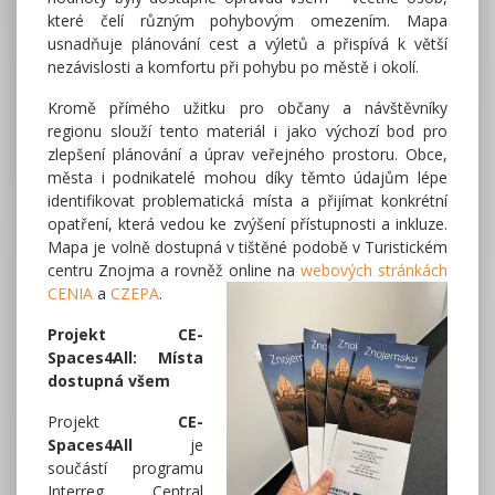
které čelí různým pohybovým omezením. Mapa
usnadňuje plánování cest a výletů a přispívá k větší
nezávislosti a komfortu při pohybu po městě i okolí.
Kromě přímého užitku pro občany a návštěvníky
regionu slouží tento materiál i jako výchozí bod pro
zlepšení plánování a úprav veřejného prostoru. Obce,
města i podnikatelé mohou díky těmto údajům lépe
identifikovat problematická místa a přijímat konkrétní
opatření, která vedou ke zvýšení přístupnosti a inkluze.
Mapa je volně dostupná v tištěné podobě v Turistickém
centru Znojma a rovněž online na
webových stránkách
CENIA
a
CZEPA
.
Projekt CE-
Spaces4All: Místa
dostupná všem
Projekt
CE-
Spaces4All
je
součástí programu
Interreg Central