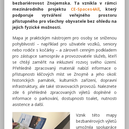
bezbariérovost Znojemska. Ta vznikla v rámci
mezinárodního projektu
CE-Spaces4All
, který
podporuje vytváření veřejného prostoru
přístupného pro všechny obyvatele bez ohledu na
jejich fyzické možnosti.
Mapa je praktickým nástrojem pro osoby se sníženou
pohyblivostí – například pro uživatele vozíků, seniory
nebo rodiče s kočárky – a zároveň cenným podkladem
pro zástupce samospráv a provozovatele služeb, kteří
se chtějí zaměřit na inkluzivní rozvoj svého území.
Přehledně zpracovaný materiál nabízí informace o
přístupnosti klíčových míst ve Znojmě a jeho okolí:
historických památek, kulturních zařízení, dopravní
infrastruktury, ale také stravovacích provozů. Naleznete
zde 6 přehledně zpracovaných výletů doplněné o
informace o parkování, dostupnosti toalet, nutnosti
asistence a další.
Vznik této mapy
bezbariérových výletů
umožnila spolupráce