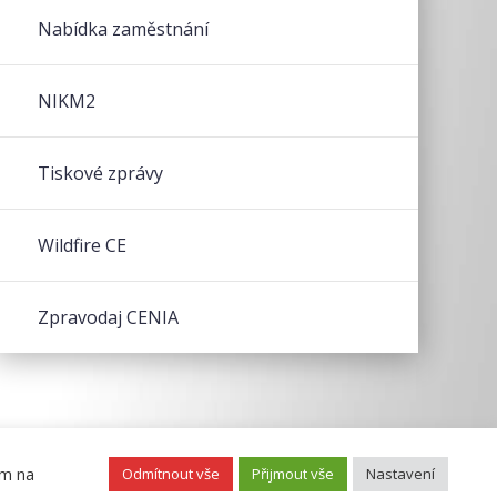
Nabídka zaměstnání
NIKM2
Tiskové zprávy
Wildfire CE
Zpravodaj CENIA
ím na
Odmítnout vše
Přijmout vše
Nastavení