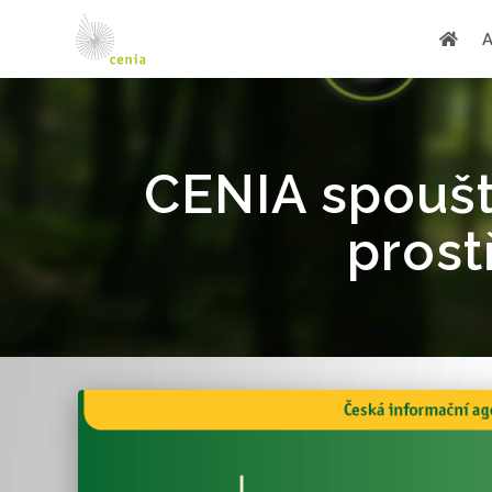
CENIA spouští
prost