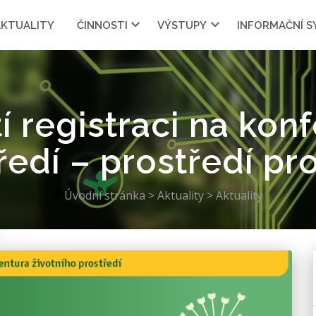
AKTUALITY
ČINNOSTI
VÝSTUPY
INFORMAČNÍ 
 registraci na konf
ředí – prostředí pro
Úvodní stránka
>
Aktuality
>
Aktuality