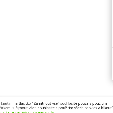
knutím na tlačítko "Zamítnout vše" souhlasíte pouze s použitím
ítkem "Přijmout vše", souhlasíte s použitím všech cookies a kliknut
rmací o zpracování naleznete zde