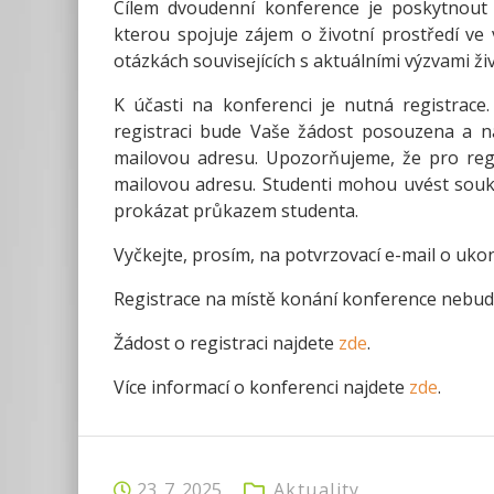
Cílem dvoudenní konference je poskytnout p
kterou spojuje zájem o životní prostředí ve 
otázkách souvisejících s aktuálními výzvami ži
K účasti na konferenci je nutná registrace.
registraci bude Vaše žádost posouzena a 
mailovou adresu. Upozorňujeme, že pro regist
mailovou adresu. Studenti mohou uvést soukr
prokázat průkazem studenta.
Vyčkejte, prosím, na potvrzovací e-mail o ukon
Registrace na místě konání konference nebu
Žádost o registraci najdete
zde
.
Více informací o konferenci najdete
zde
.
23. 7. 2025
Aktuality