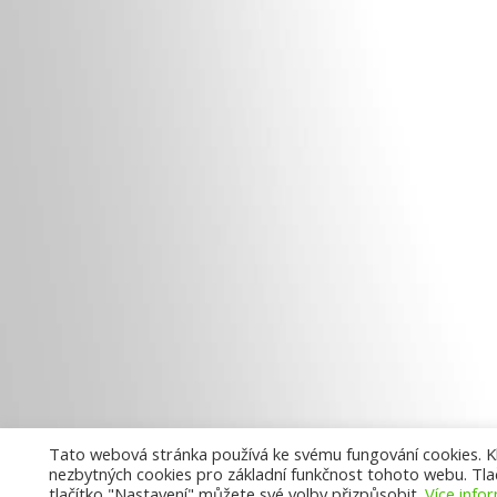
Tato webová stránka používá ke svému fungování cookies. Kli
nezbytných cookies pro základní funkčnost tohoto webu. Tlač
tlačítko "Nastavení" můžete své volby přizpůsobit.
Více info