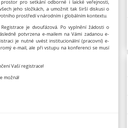
rostor pro setkání odborné i laické veřejnosti,
všech jeho složkách, a umožnit tak širší diskusi o
votního prostředí v národním i globálním kontextu.
 Registrace je dvoufázová. Po vyplnění žádosti o
následně potvrzena e-mailem na Vámi zadanou e-
raci je nutné uvést institucionální (pracovní) e-
omý e-mail, ale při vstupu na konferenci se musí
čení Vaší registrace!
de možná!