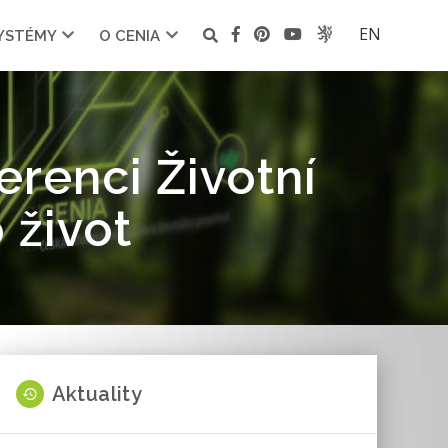
EN
SYSTÉMY
O CENIA
erenci Životní
 život
Aktuality