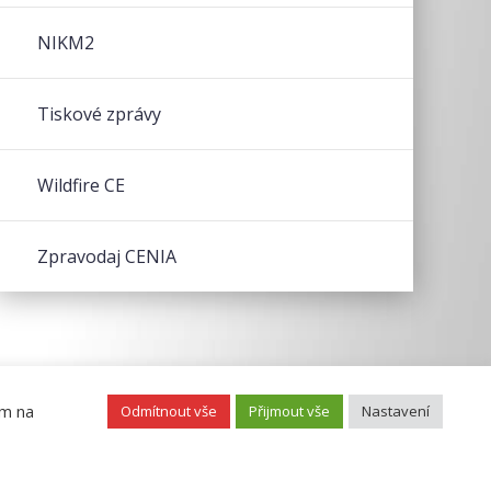
NIKM2
Tiskové zprávy
Wildfire CE
Zpravodaj CENIA
ím na
Odmítnout vše
Přijmout vše
Nastavení