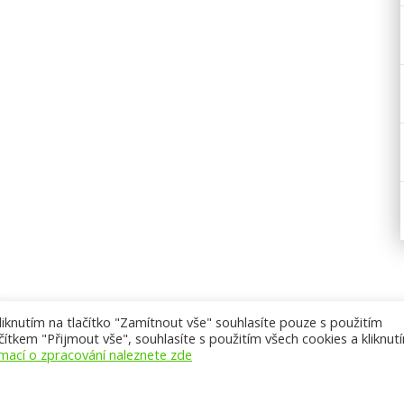
knutím na tlačítko "Zamítnout vše" souhlasíte pouze s použitím
ítkem "Přijmout vše", souhlasíte s použitím všech cookies a kliknut
rmací o zpracování naleznete zde