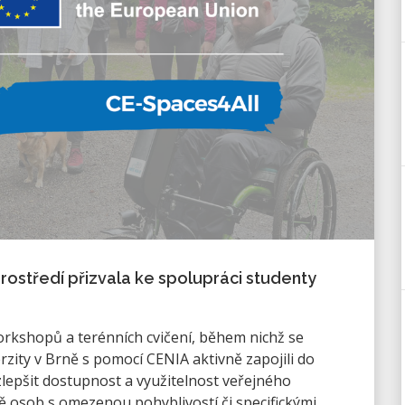
rostředí přizvala ke spolupráci studenty
rkshopů a terénních cvičení, během nichž se
zity v Brně s pomocí CENIA aktivně zapojili do
 zlepšit dostupnost a využitelnost veřejného
ě osob s omezenou pohyblivostí či specifickými