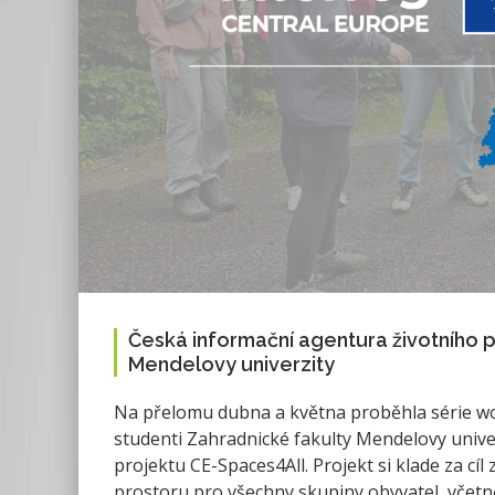
Česká informační agentura životního p
Mendelovy univerzity
Na přelomu dubna a května proběhla série wo
studenti Zahradnické fakulty Mendelovy univer
projektu CE-Spaces4All. Projekt si klade za cíl
prostoru pro všechny skupiny obyvatel, včetn