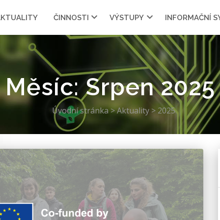
AKTUALITY
ČINNOSTI
VÝSTUPY
INFORMAČNÍ 
Měsíc:
Srpen 2025
Úvodní stránka
>
Aktuality
>
2025