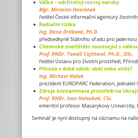
Válka – udržitelný rozvoj naruby
Mgr. Miroslav Havránek
ředitel České informační agentury životníh
Radiační rizika
Ing. Dana Drábová, Ph.D.
předsedkyně Státního úřadu pro jadernou
Chemické znečištění související s válko
Prof. RNDr. Tomáš Cajthaml, Ph.D., DSc.
ředitel Ústavu pro životní prostředí, Příro
Příroda v době válek: oběť nebo vítěz?
Ing. Michael Hošek
prezident EUROPARC Federation, jednate
Zdroje kontaminace prostředí na Ukraji
Prof. RNDr. Ivan Holoubek, CSc.
emeritní profesor Masarykovy Univerzity
Seminář je nyní dostupný na záznamu na na