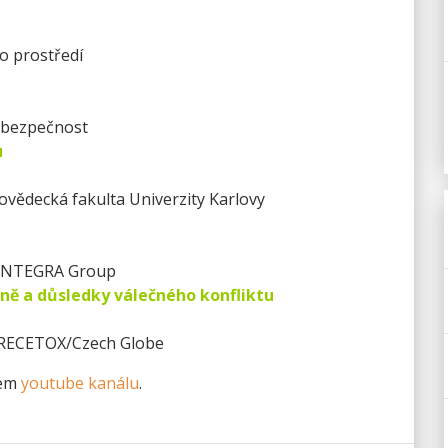
o prostředí
 bezpečnost
u
dovědecká fakulta Univerzity Karlovy
l INTEGRA Group
ně a důsledky válečného konfliktu
, RECETOX/Czech Globe
šem
youtube kanálu
.