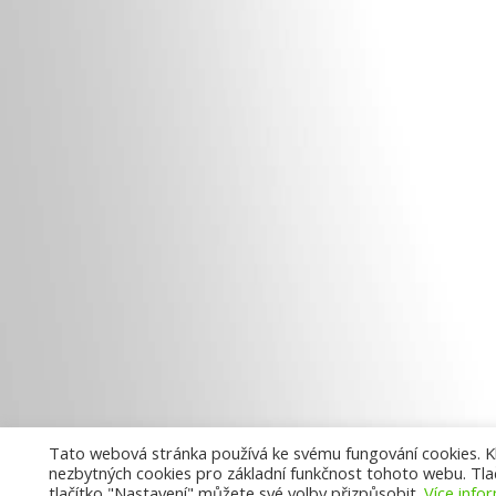
Tato webová stránka používá ke svému fungování cookies. Kli
nezbytných cookies pro základní funkčnost tohoto webu. Tlač
tlačítko "Nastavení" můžete své volby přizpůsobit.
Více info