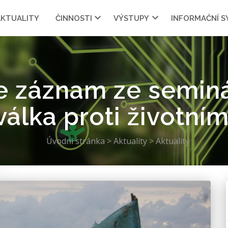
AKTUALITY
ČINNOSTI
VÝSTUPY
INFORMAČNÍ 
me záznam ze seminá
válka proti životní
Úvodní stránka
>
Aktuality
>
Aktuality