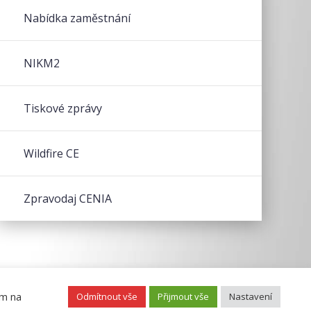
Nabídka zaměstnání
NIKM2
Tiskové zprávy
Wildfire CE
Zpravodaj CENIA
ím na
Odmítnout vše
Přijmout vše
Nastavení