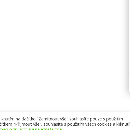
knutím na tlačítko "Zamítnout vše" souhlasíte pouze s použitím
ítkem "Přijmout vše", souhlasíte s použitím všech cookies a kliknut
rmací o zpracování naleznete zde