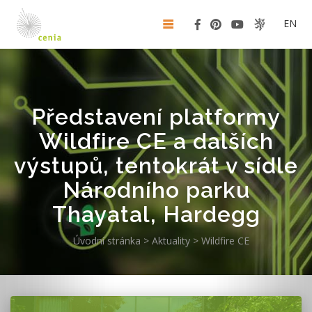
EN
Představení platformy
Wildfire CE a dalších
výstupů, tentokrát v sídle
Národního parku
Thayatal, Hardegg
Úvodní stránka
>
Aktuality
>
Wildfire CE