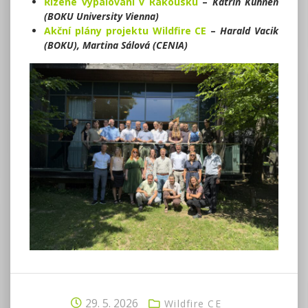
Řízené vypalování v Rakousku
–
Katrin Kuhnen
(BOKU University Vienna)
Akční plány projektu Wildfire CE
–
Harald Vacik
(BOKU), Martina Sálová (CENIA)
29. 5. 2026
Wildfire CE