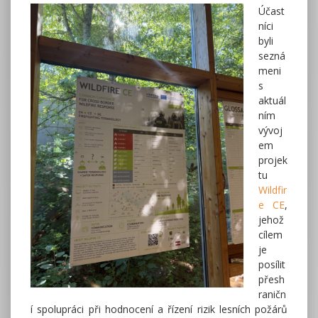
Účast
níci
byli
sezná
meni
s
aktuál
ním
vývoj
em
projek
tu
Wildfir
e CE
,
jehož
cílem
je
posílit
přesh
raničn
í spolupráci při hodnocení a řízení rizik lesních požárů