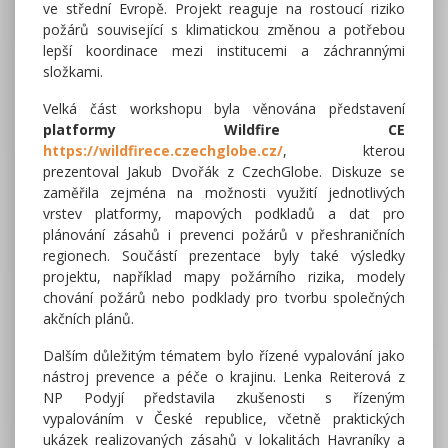
ve střední Evropě. Projekt reaguje na rostoucí riziko
požárů související s klimatickou změnou a potřebou
lepší koordinace mezi institucemi a záchrannými
složkami.
Velká část workshopu byla věnována představení
platformy Wildfire CE
https://wildfirece.czechglobe.cz/
, kterou
prezentoval Jakub Dvořák z CzechGlobe. Diskuze se
zaměřila zejména na možnosti využití jednotlivých
vrstev platformy, mapových podkladů a dat pro
plánování zásahů i prevenci požárů v přeshraničních
regionech. Součástí prezentace byly také výsledky
projektu, například mapy požárního rizika, modely
chování požárů nebo podklady pro tvorbu společných
akčních plánů.
Dalším důležitým tématem bylo řízené vypalování jako
nástroj prevence a péče o krajinu. Lenka Reiterová z
NP Podyjí představila zkušenosti s řízeným
vypalováním v České republice, včetně praktických
ukázek realizovaných zásahů v lokalitách Havraníky a