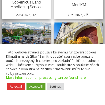
Copernicus Land
MoniKM
Monitoring Service
2024-2026, EEA
2025-2027, SFŽP
Tato webová stránka používá ke svému fungování cookies.
Kliknutím na tlačítko "Zamítnout vše" souhlasíte pouze s
použitím nezbytných cookies pro základní funkčnost tohoto
webu. Tlačítkem "Přijmout vše", souhlasíte s použitím všech
MOZACE
MOSKO
cookies a kliknutím na tlačítko "Nastavení" můžete své
volby přizpůsobit.
2025-2027, SFŽP
2025-2027, SFŽP
More information on processing can be found here
Reject all
Accept All
Settings
Website Accessibility
,
Content License CC BY-NC-ND 3.0
,
Web Map
, ©